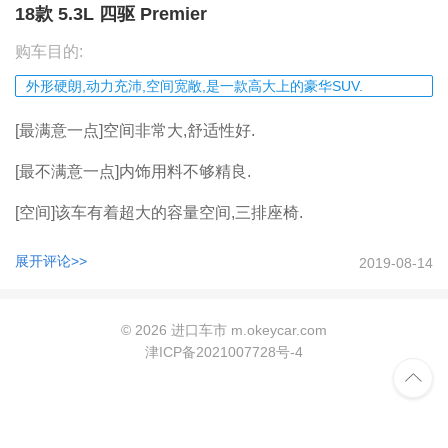
18款 5.3L 四驱 Premier
购车目的:
外形硬朗,动力充沛,空间宽敞,是一款高大上的豪华SUV.
[最满意一点]空间非常大,舒适性好.
[最不满意一点]内饰用料不够精良.
[空间]该车有着超大的容量空间,三排座椅.
[动力]动力十分强劲.
2019-08-14
[操控]操控很便捷.
©
2026 进口车市 m.okeycar.com
[油耗]油耗比较高.
津ICP备2021007728号-4

[舒适性]很舒适.共有三排座椅,第二排宽敞又舒适,在第二排
的座椅中,有一个通向第三排的路.这样的空间让人有了一种
家的感觉,自然又舒适.