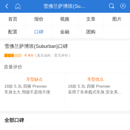



雪佛兰萨博班(Suburban)口碑

首页
报价
视频
文章
图片
配置
口碑
金融
团购
雪佛兰萨博班(Suburban)口碑
4.4
分
( 真实油耗：暂无评价 )
质量评价
车型缺点
车型优点
18款 5.3L 四驱 Premier
18款 5.3L 四驱 Premier
车身太大,驾驶不是很方便.
采用了非承载式车身,安全系数极高.
全部口碑