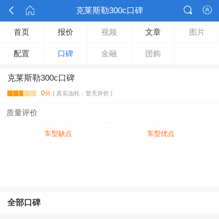



克莱斯勒300c口碑

首页
报价
视频
文章
图片
配置
口碑
金融
团购
克莱斯勒300c口碑
0
分
( 真实油耗：暂无评价 )
质量评价
车型缺点
车型优点
全部口碑