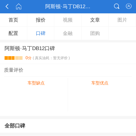



阿斯顿·马丁DB12口碑

首页
报价
视频
文章
图片
配置
口碑
金融
团购
阿斯顿·马丁DB12口碑
0
分
( 真实油耗：暂无评价 )
质量评价
车型缺点
车型优点
全部口碑