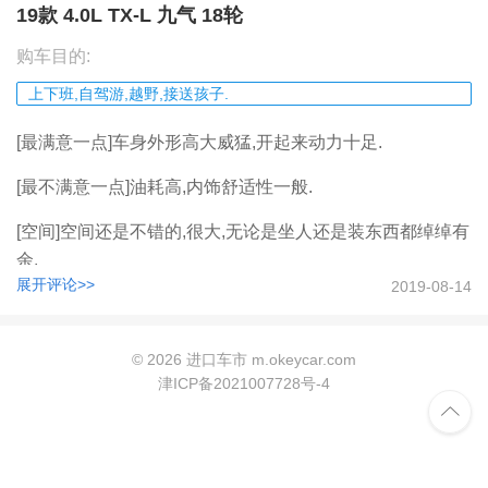
19款 4.0L TX-L 九气 18轮
购车目的:
上下班,自驾游,越野,接送孩子.
[最满意一点]车身外形高大威猛,开起来动力十足.
[最不满意一点]油耗高,内饰舒适性一般.
[空间]空间还是不错的,很大,无论是坐人还是装东西都绰绰有
余.
2019-08-14
[动力]只要不是去赛车都够用了.
[操控]操控还是挺稳定的.
©
2026 进口车市 m.okeycar.com
津ICP备2021007728号-4
[油耗]油耗有点高了.

[舒适性]舒适性不错,不会有太大的颠簸感.
[外观]外观线条很漂亮的,也很霸气十足,赚足眼球.