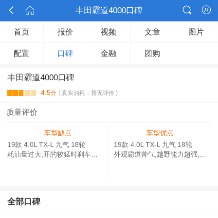



丰田霸道4000口碑

首页
报价
视频
文章
图片
配置
口碑
金融
团购
丰田霸道4000口碑
4.5
分
( 真实油耗：暂无评价 )
质量评价
车型缺点
车型优点
19款 4.0L TX-L 九气 18轮
19款 4.0L TX-L 九气 18轮
耗油量过大,开的较猛时刹车有时会收不住,价格有些偏高.
外观霸道帅气,越野能力超强,乘坐空间大,非常舒适的享受,出去游玩很给力.
全部口碑